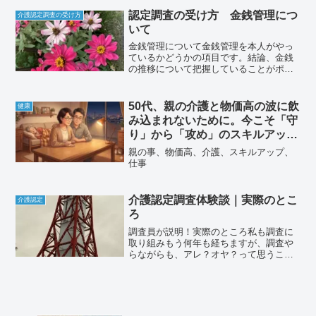
しれません。今回は、皆さんにも安心し
て楽しめる、冬のバーベキューをより健
認定調査の受け方 金銭管理につ
介護認定調査の受け方
康的にするためのレシ...
いて
金銭管理について金銭管理を本人がやっ
ているかどうかの項目です。結論、金銭
の推移について把握していることがポイ
ントです！！家族としては本人に踏み込
みにくい課題ですし、支援が必要かどう
かについて、何かが起きてから対応する
50代、親の介護と物価高の波に飲
健康
ことが多いと思います。親...
み込まれないために。今こそ「守
り」から「攻め」のスキルアップ
を。
親の事、物価高、介護、スキルアップ、
仕事
介護認定調査体験談｜実際のとこ
介護認定
ろ
調査員が説明！実際のところ私も調査に
取り組みもう何年も経ちますが、調査や
らながらも、アレ？オヤ？って思うこと
もありますが実際の流れをみていきます
本人と家族の言動での食い違い男性に多
いのは「出来る！」と言い切ってしまう
人。今までいた方の中では...