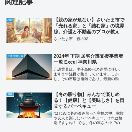
関連記事
【親の家が危ない】さいたま市で
相続
「売れる家」と「詰む家」の境界
線。介護と不動産のプロが教え
る、後悔しないための地価の読み
さいたま市 親の家
方
2024年 下期 居宅介護支援事業者
介護情報公表
一覧 Excel 神奈川県
介護業界は、少子高齢化の進展に伴い、
ますます注目が集まっています。しか
し、その市場は複雑であり、最新の動向
を把握することは容易ではありません。
そこで、このブログでは、さいたま猫が
独自に収集・分析した介護事業者のマー
【冬の贈り物】みんなで楽しめ
健康
ケット情報を、誰でも自由に...
る！【健康】と【美味しさ】を両
立するバーベキュー
/はじめに冬の澄み切った空気の中、家族
や友人と楽しむバーベキュー。それは格
別ですよね！ でも、冬の寒さの中でのバ
ーベキューは、体への負担も大きいかも