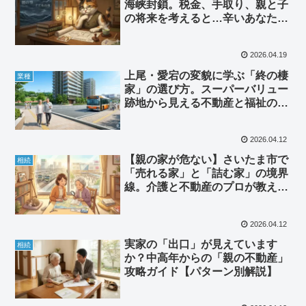
海峡封鎖。税金、手取り、親と子
の将来を考えると…辛いあなたへ
の処方箋
2026.04.19
上尾・愛宕の変貌に学ぶ「終の棲
業種
家」の選び方。スーパーバリュー
跡地から見える不動産と福祉の未
来
2026.04.12
【親の家が危ない】さいたま市で
相続
「売れる家」と「詰む家」の境界
線。介護と不動産のプロが教え
る、後悔しないための地価の読み
方
2026.04.12
実家の「出口」が見えています
相続
か？中高年からの「親の不動産」
攻略ガイド【パターン別解説】