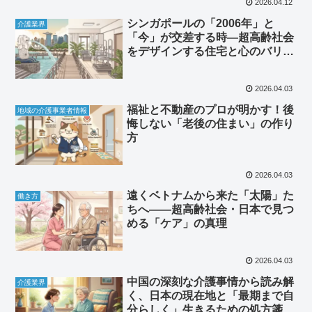
2026.04.12
シンガポールの「2006年」と
介護業界
「今」が交差する時—超高齢社会
をデザインする住宅と心のバリア
フリー
2026.04.03
福祉と不動産のプロが明かす！後
地域の介護事業者情報
悔しない「老後の住まい」の作り
方
2026.04.03
遠くベトナムから来た「太陽」た
働き方
ちへ――超高齢社会・日本で見つ
める「ケア」の真理
2026.04.03
中国の深刻な介護事情から読み解
介護業界
く、日本の現在地と「最期まで自
分らしく」生きるための処方箋