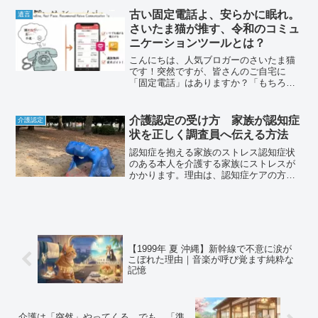
古い固定電話よ、安らかに眠れ。
遺言
さいたま猫が推す、令和のコミュ
ニケーションツールとは？
こんにちは、人気ブロガーのさいたま猫
です！突然ですが、皆さんのご自宅に
「固定電話」はありますか？「もちろ
ん！」と答えたあなた。その電話、本当
に便利ですか？実は私、介護認定調査員
として日々ご家庭を訪問する中で、ある
介護認定の受け方 家族が認知症
介護認定
共通の課題に直面しています。...
状を正しく調査員へ伝える方法
認知症を抱える家族のストレス認知症状
のある本人を介護する家族にストレスが
かかります。理由は、認知症ケアの方
法”本人を否定しない”、否定しない対応を
続けていると介助者自身が自分の気持ち
と行動にギャップが出てくるのでそれが
主なストレッサーとなり...
【1999年 夏 沖縄】新幹線で不意に涙が
こぼれた理由｜音楽が呼び覚ます純粋な
記憶
介護は「突然」やってくる。でも、「準