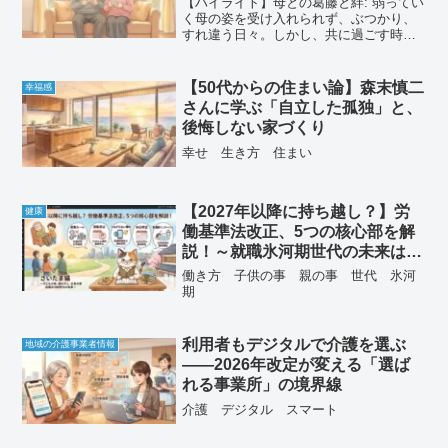
【ハイライト】母との葛藤と絆: 弱ってい
く母の姿を受け入れられず、ぶつかり、
すれ違う日々。しかし、共に過ごす時間
の中で、今まで知らなかった母の愛情
や、親子の確かな絆を再発見していく。
予期せぬ出会いと恋心: 孤独を感じていた
【50代からの住まい論】森末慎二
幸福感
健一の心を溶かした...
さんに学ぶ「自立した孤独」と、
後悔しない家づくり
幸せ 生き方 住まい
【2027年以降に持ち越し？】労
健康
働基準法改正、5つの核心部を解
説！～就職氷河期世代の未来はど
う変わる？～
働き方 子供の事 親の事 世代 氷河
期
利用者もデジタルで介護を選ぶ
地域の介護事業者情報
――2026年改定が変える「選ば
れる事業所」の境界線
介護 デジタル スマート