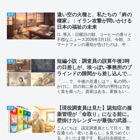
いている私ですが、最近のニュースを見
ていて、居ても立ってもいられずキーボ
ードを叩いています。今、永田町では
遠い空の火種と、私たちの「終の
健康
**「高市政権」**のもと...
棲家」：イラン攻撃が問いかける
日本の福祉の未来
/1. 導入：日曜日の朝、コーヒーの香りと
不穏なニュース2026年3月1日。今朝、ス
マートフォンの通知が告げたのは、中東
情勢の急激な悪化——イランによるイス
ラエルへの大規模な報復攻撃のニュース
でした。「また遠い国で戦争か……」 そ
短編小説：調査員の誤算午後3時
健康
う思って画...
の日差しが、埃っぽい事務所のブ
ラインドの隙間から差し込んでい
た。
「……で、今後の見通しは？」私の問い
かけに、目の前に座る70代の男性は力な
く首を振った。資産はある。家族もい
る。だが、彼の目には「次」がなかっ
た。ただ、終わるのを待っている目だ。
私はため息を飲み込みながら、認定調査
【現役調査員は見た】認知症の服
健康
の書類に無機質な数字を書き...
薬管理が「命取り」になる前に。
壁掛けカレンダーが最強の武器に
なる理由
こんにちは、認定調査員として日々、数
百通りの「老いと暮らし」を見つめてい
る、さいたま猫です。私は社会福祉士で