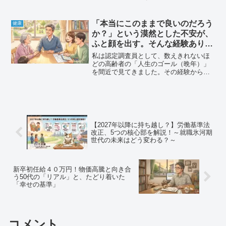
あり、ケアマネであり、そして45歳で宅
建士を取得した「住環境と生活」の専門
家でもあります。そんな私が、認定調査
「本当にこのままで良いのだろう
健康
の「初回（初めて介護保...
か？」という漠然とした不安が、
ふと顔を出す。そんな経験ありま
すか
私は認定調査員として、数えきれないほ
どの高齢者の「人生のゴール（晩年）」
を間近で見てきました。その経験から確
信していることがあります。人生の正解
は、誰かが決めるものではありません。
しかし、「最期まで幸せそうに笑ってい
る人」には、明確な共通点...
【2027年以降に持ち越し？】労働基準法
改正、5つの核心部を解説！～就職氷河期
世代の未来はどう変わる？～
新卒初任給４０万円！物価高騰と向き合
う50代の「リアル」と、たどり着いた
「幸せの基準」
コメント