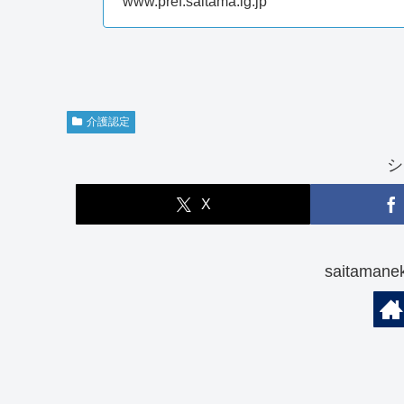
www.pref.saitama.lg.jp
介護認定
シ
X
saitam