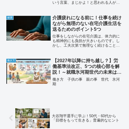
いう言葉、まじかよ！と思われる人が大
多数も思いますが状況は更に深刻です。
ちょっと立ち止まって考えてみてくださ
い。グローバル経済は複雑に絡み合い、
介護疲れになる前に！仕事を続け
健康
一見関係のないような出来...
ながら無理のない在宅介護生活を
送るためのポイント5つ
仕事をしながらの在宅介護は、体力的に
も精神的にも負担が大きいものです。し
かし、工夫次第で無理なく続けることが
できます。介護疲れになる前に、ぜひ実
践したいポイントを5つご紹介します。1.
介護サービスを最大限に活用する訪問介
【2027年以降に持ち越し？】労
働き方
護: 日常生活のサ...
働基準法改正、5つの核心部を解
説！～就職氷河期世代の未来はど
う変わる？～
働き方 子供の事 親の事 世代 氷河
期
大谷翔平選手に学ぶ！50代・60代から
「目標をもって生きる」普遍的なヒント