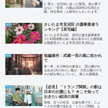
1. 導入：住宅街に走った緊張。他人事で
はない「管理」の重み2026年2月28日土
曜。埼玉県内（上尾市からさいたま市付
近）でドーベルマンが逃走し、徘徊して
いるというニュースが駆け巡りました。
「恐ろしい」「外に出られない」 SNSや
さいたま市見沼区 介護事業者ラ
健康
地域の掲示...
ンキング【居宅編】
さいたま市見沼区 居宅介護支援事業所
※1 利用者数の多い順を表示※2 介護情報
公開参照さいたま市見沼区見沼区は、市
の北東部に位置し、10 区の中で２番目の
区域面積を有しています。南側には見沼
田圃が広がり、北側には高層住宅群をは
短編連作：武蔵一宮の風に吹かれ
健康
じめ計画的に形...
て
第一章：氷川神社の参道と、受け継がれ
る歩み2月の冷たい風が、大宮公園のケヤ
キの梢を鳴らしていた。 新人介護職員の
悠斗は、公園のベンチで項垂れていた。
入職して半年、理想と現実のギャップに
心が折れかかっていた。薬の配分ミス、
【必見】「トランプ関税」の影は
幸福感
利用者からの拒絶。自...
日本の介護にも？ 今こそ知って
おきたい経済の深層
皆様、日々の生活、お疲れ様です。ニュ
ースの片隅で流れる「トランプ関税」と