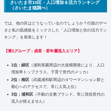
さいたま市10区・人口増加＆活力ランキング
（さいたま猫調べ）
では、他の区はどうなっているのでしょうか？行政のデー
タと私の肌感覚をミックスした「人口増加と街の活力ラン
キング」を発表します！
【第1グループ：成長・若年層流入エリア】
1位：緑区
（浦和美園周辺の大規模開発により、人口
増加率トップクラス。子育て世代のメッカ）
2位：南区
（武蔵浦和駅周辺のタワーマンション群と
都心へのアクセスで、常に人気上位）
3位：浦和区
（不動の文教ブランド。常に現役世代の
流入が絶えません）