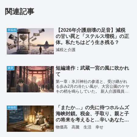
関連記事
【2026年介護崩壊の足音】減税
幸福感
の甘い罠と「ステルス増税」の正
体。私たちはどう生き残る？
減税と介護
短編連作：武蔵一宮の風に吹かれ
健康
て
第一章：氷川神社の参道と、受け継がれ
る歩み2月の冷たい風が、大宮公園のケヤ
キの梢を鳴らしていた。 新人介護職員の
悠斗は、公園のベンチで項垂れていた。
入職して半年、理想と現実のギャップに
心が折れかかっていた。薬の配分ミス、
「またか…」の先に待つホルムズ
幸福感
利用者からの拒絶。自...
海峡封鎖。税金、手取り、親と子
の将来を考えると…辛いあなたへ
の処方箋
物価高 高騰 生活 幸せ