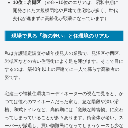
10位：岩槻区
（※8〜10位のエリアは、昭和中期に
開発された大規模団地や戸建て住宅地が多く、世代
交代が進まずに高齢化が顕著になっています）
現場で見る「街の老い」と住環境のリアル
私は介護認定調査や成年後見人の業務で、見沼区や西区、
岩槻区などの古い住宅街によく足を運びます。そこで目に
するのは、築40年以上の戸建てに一人で暮らす高齢者の
姿です。
宅建士や福祉住環境コーディネーターの視点で見ると、か
つては憧れのマイホームだった家も、急な階段や深い浴
槽、和式トイレなど、高齢期には「危険な障害物」に変わ
ってしまっていることが多々あります。街全体が老い、ス
ーパーが撤退し、買い物難民になってしまうケースも少な