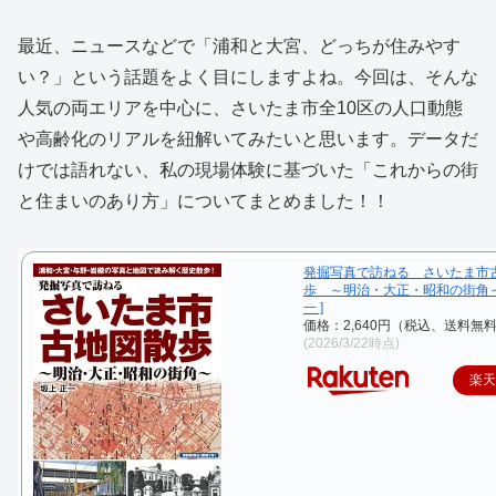
最近、ニュースなどで「浦和と大宮、どっちが住みやす
い？」という話題をよく目にしますよね。今回は、そんな
人気の両エリアを中心に、さいたま市全10区の人口動態
や高齢化のリアルを紐解いてみたいと思います。データだ
けでは語れない、私の現場体験に基づいた「これからの街
と住まいのあり方」についてまとめました！！
発掘写真で訪ねる さいたま市
歩 ～明治・大正・昭和の街角～ 
一 ]
価格：2,640円（税込、送料無料
(2026/3/22時点)
楽