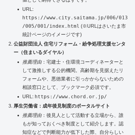
URL:
https://www.city.saitama.jp/006/013
/005/001/index.html
(※URLはさいたま市
統計ページのイメージです)
公益財団法人 住宅リフォーム・紛争処理支援センタ
ー（住まいるダイヤル）
推薦理由
：宅建士・住環境コーディネーターと
して激推しする公的機関。高齢期を見据えたリ
フォームや、悪徳業者に引っかからないための
相談窓口として、ブックマーク必須です。
https://www.chord.or.jp/
URL:
厚生労働省：成年後見制度のポータルサイト
推薦理由
：後見人として活動する立場から、誰
もが知っておくべき制度として紹介します。認
知症などで判断能力が低下した際、自分らしい