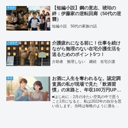
【短編小説】鋼の意志、琥珀の
幸福感
絆：伊藤家の逆転回廊（50代の逆
襲）
短編小説 50代の家族の話
介護疲れになる前に！仕事を続け
介護業界
ながら無理のない在宅介護生活を
送るためのポイント5つ！
介助者 無理しない 継続 在宅介護
お酒に人生を奪われるな。認定調
禁酒
査員の私が現場で見た「飲酒習
慣」の末路と、年収100万円UPを
実現した禁酒のリアル
■はじめに：2月の冷たい空気の中で思う
こと2月になると、私は2022年の自分を思
い出します。当時は毎晩のように酒を飲
み、夜になれば何もできないまま泥のよ
うに眠る日々。「明日から頑張ろう」と
言い聞かせながら、その「明日」が来る
ことはありません...