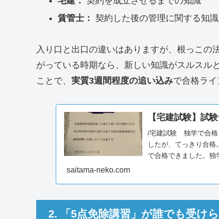
宅建：
契約を成立させるまでの知識
賃管士：
契約した後の管理に関する知識
入り口と出口の違いはありますが、根っこの
がっている時期なら、新しい知識がスルスル
ことで、
実質3週間程度の追い込み
で合格ライ
【宅建試験】試験
/宅建試験 独学で合格
したが、てっきり合格
で合格できました。独
前の30分毎日2...
saitama-neko.com
2. 「5点免除講習」が誰でも受け