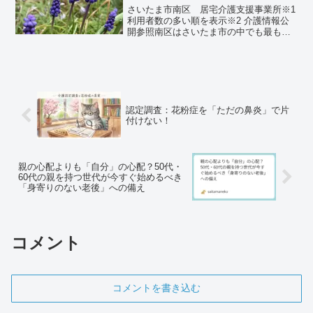
さいたま市南区 居宅介護支援事業所※1
利用者数の多い順を表示※2 介護情報公
開参照南区はさいたま市の中でも最も高
齢化率が低い地域。もともとさいたま市
合併前は浦和市の一部であった。特に南
浦和駅は乗降率が高く、後に埼京線開通
後、武蔵浦和ができ...
認定調査：花粉症を「ただの鼻炎」で片
付けない！
親の心配よりも「自分」の心配？50代・
60代の親を持つ世代が今すぐ始めるべき
「身寄りのない老後」への備え
コメント
コメントを書き込む