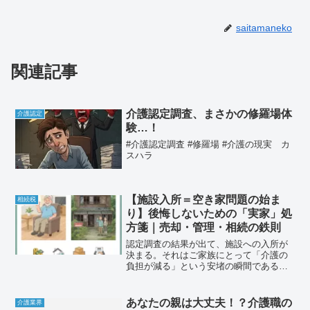
saitamaneko
関連記事
介護認定調査、まさかの修羅場体
介護認定
験…！
#介護認定調査 #修羅場 #介護の現実 カ
スハラ
【施設入所＝空き家問題の始ま
相続税
り】後悔しないための「実家」処
方箋｜売却・管理・相続の鉄則
認定調査の結果が出て、施設への入所が
決まる。それはご家族にとって「介護の
負担が減る」という安堵の瞬間であると
同時に、「実家が空き家になる」という
新たな問題の幕開けでもあります。「と
りあえず今は忙しいから、落ち着いてか
あなたの親は大丈夫！？介護職の
介護業界