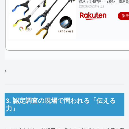
価格：1,487円～（税込、送料別
(2026/2/28時点)
楽
/
3. 認定調査の現場で問われる「伝える
力」