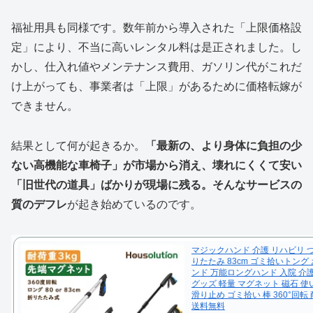
福祉用具も同様です。数年前から導入された「上限価格設
定」により、不当に高いレンタル料は是正されました。し
かし、仕入れ値やメンテナンス費用、ガソリン代がこれだ
け上がっても、事業者は「上限」があるために価格転嫁が
できません。
結果として何が起きるか。
「最新の、より身体に負担の少
ない高機能な車椅子」が市場から消え、壊れにくくて安い
「旧世代の道具」ばかりが現場に残る。そんなサービスの
質のデフレ
が起き始めているのです。
マジックハンド 介護 リハビリ 
りたたみ 83cm ゴミ拾いトング
ンド 万能ロングハンド 入院 介
グッズ 軽量 マグネット 磁石 
滑り止め ゴミ拾い 棒 360°回転
送料無料