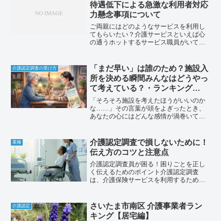
ら考えよう」 その「とり...
待遇低下による急激な利用者対応
力懸念事項について
ご両親にはどのようなサービスを利用し
てもらいたい？介護サービスといえば心
の通うホットするサービス職員がいて、
あたたかな対応をしてもらい心も体も癒
される。そんなサービスを期待してると
思います。昨今の介護サービス介護保険
「まだ早い」は誰のため？施設入
介護認定調査の受け方
制度が開始され、それアで...
所を決める瞬間みんなはどうやっ
て考えている？・ランキング
BEST5
「そろそろ施設を考えたほうがいいのか
な……」その言葉が頭をよぎったとき、
あなたの心にはどんな感情が渦巻いてい
ますか？ 申し訳なさ、罪悪感、それとも
「もう限界だ」という悲鳴でしょうか。
一方で、親御さんはこう言います。 「私
介護認定調査で損しないために！
業種
はまだ大丈夫」「ここ...
伝え方のコツと注意点
介護認定調査員が困る！困りごとを正し
く伝えるためのポイント介護認定調査
は、介護保険サービスを利用するために
必要な要介護度を判定する、とても大切
な調査です。しかし、調査員も人間です
から、調査中に困ってしまうこともあり
さいたま市南区 介護事業者ラン
介護認定
ます。そこで今回は、介護認...
キング【居宅編】