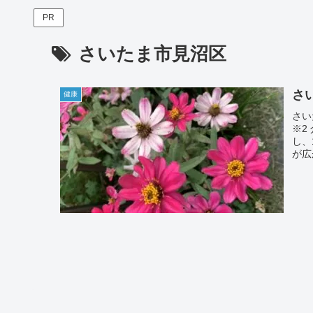
PR
さいたま市見沼区
さ
健康
さい
※2
し、
が広